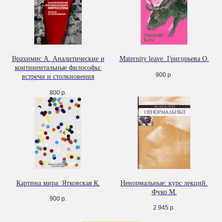
Врахимис А. Аналитические и
Maternity leave. Григорьева О.
континентальные философы:
900
р.
встречи и столкновения
800
р.
Картина мира. Ятковская К.
Ненормальные: курс лекций.
Фуко М.
900
р.
2 945
р.