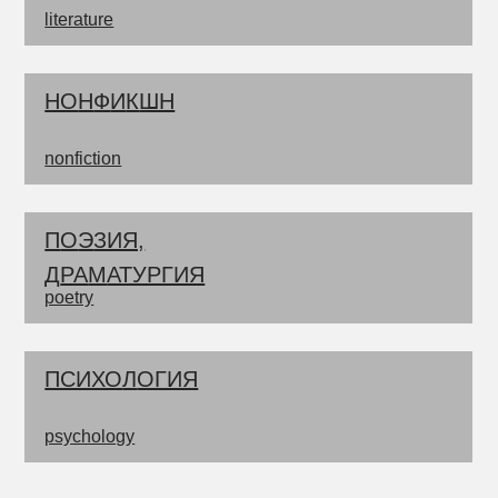
literature
НО
Н
Ф
И
К
ШН
nonfiction
П
О
Э
ЗИЯ,
Д
РА
М
АТУРГИЯ
poetry
ПСИХО
Л
ОГИЯ
psychology