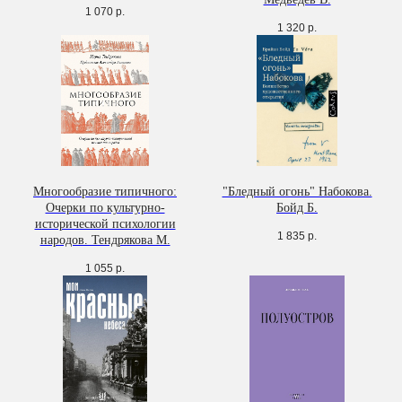
1 070
р.
1 320
р.
Многообразие типичного:
"Бледный огонь" Набокова.
Очерки по культурно-
Бойд Б.
исторической психологии
1 835
р.
народов. Тендрякова М.
1 055
р.