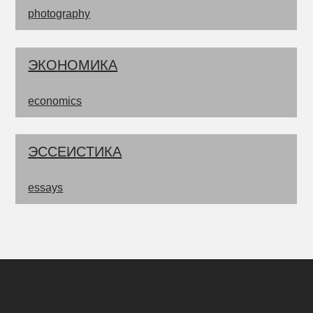
photography
ЭКО
Н
О
М
ИКА
economics
Э
ССЕИ
С
ТИКА
essays