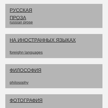
РУССКАЯ
П
РОЗА
russian prose
НА ИНОСТРА
Н
НЫХ ЯЗЫКАХ
foreighn languages
ФИ
Л
ОС
О
ФИЯ
philosophy
Ф
О
ТО
ГР
А
Ф
ИЯ