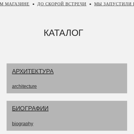
Е
ДО СКОРОЙ ВСТРЕЧИ
МЫ ЗАПУСТИЛИ ПРОГРАММУ
КАТАЛОГ
АР
ХИ
ТЕ
К
Т
У
Р
А
architecture
БИ
О
ГРА
Ф
ИИ
biography