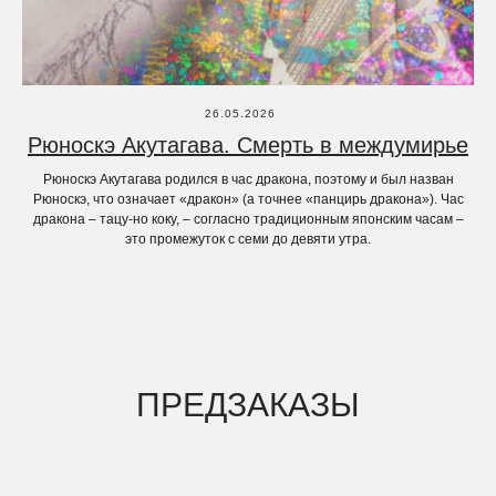
26.05.2026
Рюноскэ Акутагава. Смерть в междумирье
Рюноскэ Акутагава родился в час дракона, поэтому и был назван
Рюноскэ, что означает «дракон» (а точнее «панцирь дракона»). Час
дракона – тацу-но коку, – согласно традиционным японским часам –
это промежуток с семи до девяти утра.
ПРЕДЗАКАЗЫ