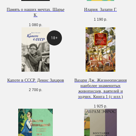
Память о наших мечтах. Шарье
Илария. Залапи Г.
К.
1 190
р.
1 080
р.
18+
Капоте в СССР. Денис Захаров
Вазари Дж. Жизнеописания
наиболее знаменитых
2 700
р.
живописцев, ваятелей и
зодчих. Книга 1 (с илл.)
1 925
р.