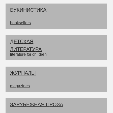
Б
У
К
И
Н
И
СТ
ИКА
booksellers
ДЕ
ТС
КА
Я
ЛИТ
Е
РА
Т
У
РА
literature for children
Ж
УР
Н
АЛЫ
magazines
ЗА
РУ
Б
ЕЖ
НАЯ
П
Р
О
ЗА