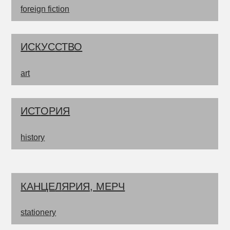
foreign fiction
И
С
КУС
С
ТВ
О
art
ИСТ
О
РИЯ
history
КАНЦЕ
Л
ЯРИЯ, МЕРЧ
stationery