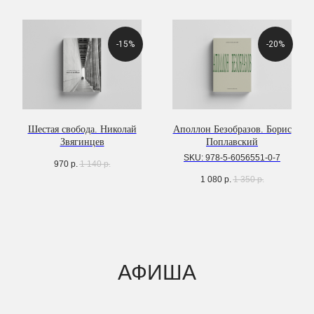
-15%
-20%
Шестая свобода. Николай
Аполлон Безобразов. Борис
Звягинцев
Поплавский
SKU:
978-5-6056551-0-7
970
р.
1 140
р.
1 080
р.
1 350
р.
А
ФИША