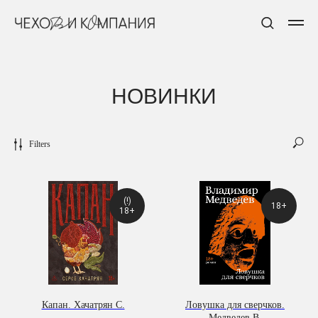
Н
ОВИ
НКИ
Filters
(!)
18+
18+
Капан. Хачатрян С.
Ловушка для сверчков.
Медведев В.