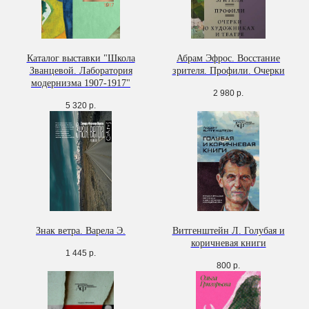
Каталог выставки "Школа
Абрам Эфрос. Восстание
Званцевой. Лаборатория
зрителя. Профили. Очерки
модернизма 1907-1917"
2 980
р.
5 320
р.
Знак ветра. Варела Э.
Витгенштейн Л. Голубая и
коричневая книги
1 445
р.
800
р.