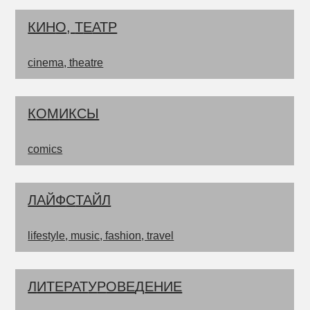
КИН
О
,
Т
Е
АТР
cinema, theatre
К
О
М
ИКСЫ
comics
ЛАЙФ
С
ТАЙЛ
lifestyle, music, fashion, travel
Л
ИТЕРАТ
У
Р
ОВЕ
Д
ЕНИЕ