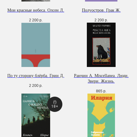
Мои красные небеса. Олсен Л.
Полуостров. Грак Ж.
2 200
р.
2 200
р.
По ту сторону блёрба. Грин Д.
Ранчин А. Miscellanea. Люди.
Звери. Жизнь.
2 200
р.
865
р.
(!)
18+