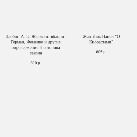
Злобин А. Е. Яблоко от яблони:
Жан-Люк Нанси "О
Герман, Фоменко и другие
Киорастами"
опровержения Ньютонова
605
р.
закона
810
р.
Анна Козонина "Странные
Проза 1970-1995. Хайнер
танцы. Пост-танцы наших
Мюллер
дней"
1 890
р.