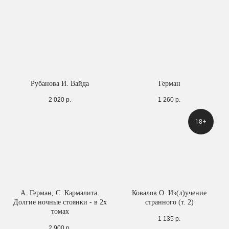
Рубанова И. Вайда
Герман
2 020
р.
1 260
р.
18+
А. Герман, С. Кармалита.
Ковалов О. Из(л)учение
Долгие ночные стоянки - в 2х
странного (т. 2)
томах
1 135
р.
2 900
р.