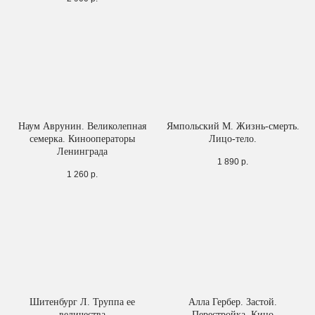
Наум Аврунин. Великолепная
Ямпольский М. Жизнь-смерть.
семерка. Кинооператоры
Лицо-тело.
Ленинграда
1 890
р.
1 260
р.
Шитенбург Л. Труппа ее
Алла Гербер. Застой.
величества
Перестройка. Кино