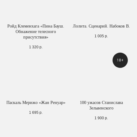
Ройд Клеменхага «Пина Бауш.
Лолита. Сценарий. Набоков В.
Обнажение телесного
1 005
р.
присутствия»
1 320
р.
18+
Паскаль Мерижо «Жан Ренуар»
100 ужасов Станислава
Зельвенского
1 695
р.
1 900
р.