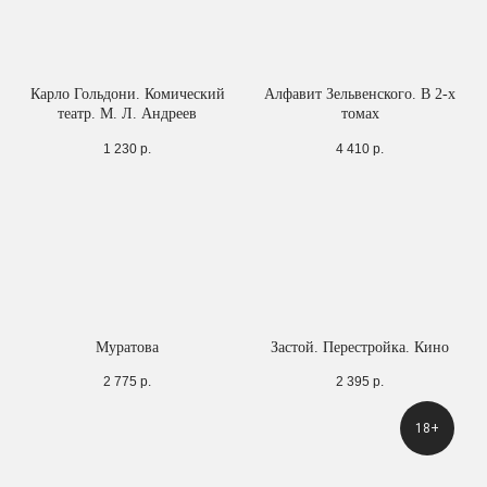
Карло Гольдони. Комический
Алфавит Зельвенского. В 2-х
театр. М. Л. Андреев
томах
1 230
р.
4 410
р.
Муратова
Застой. Перестройка. Кино
2 775
р.
2 395
р.
18+