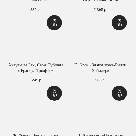
885
р.
2 395
р.
(!)
(!)
18+
18+
Антуан де Бек, Серж Тубиана
К. Кроу «Знакомьтесь-Билли
«Франсуа Трюффо»
Уайлдер»
1 245
р.
985
р.
(!)
(!)
18+
18+
Ф. Френч «Беседы с Луи
Л. Андерсон «Никогда не