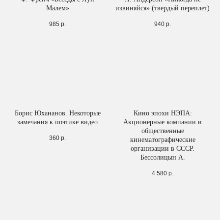
Малем»
извиняйся» (твердый переплет)
985
р.
940
р.
Борис Юхананов. Некоторые
Кино эпохи НЭПА:
замечания к поэтике видео
Акционерные компании и
общественные
360
р.
кинематографические
организации в СССР.
Бессолицын А.
4 580
р.