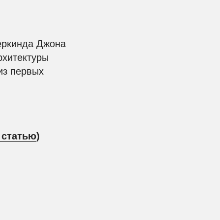
еркинда Джона
рхитектуры
из первых
 статью
)