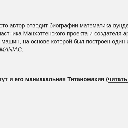
сто автор отводит биографии математика-вунд
астника Манхэттенского проекта и создателя а
машин, на основе которой был построен один 
MANIAC
.
ут и его маниакальная Титаномахия
(
читать