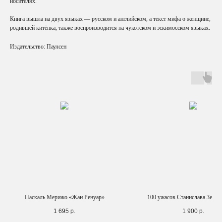
носителях.
Книга вышла на двух языках — русском и английском, а текст мифа о женщине,
родившей китёнка, также воспроизводится на чукотском и эскимосском языках.
Издательство: Паулсен
Паскаль Мерижо «Жан Ренуар»
100 ужасов Станислава Зельв
1 695
р.
1 900
р.