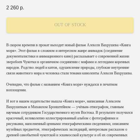
2 260
р.
OUT OF STOCK
В скором времени в прокат выходит новый фильм Алексея Вахрушева «Книга
моря». Этот фильм в сложном и интересном жанре анимадок (соединение
документалистики и анимационного кино) рассказывает о современной жизни
зверобоев Чукотки в органичном соединении с мифами и легендами коренных
народов. Родство людей и китов, одушевление природы, глубокие внутренние
связи животного мира и человека стали темами киноленты Алексея Вахрушева.
Очевидно, что фильм с названием «Книга моря» нуждался в печатном
воплощении.
И вот в нашем издательстве вышла «Книга моря», написанная Алексеем
Вахрушевым и Михаилом Бронштейном — учёным-этнографом, главным
научным сотрудником Государственного музея Востока. В результате получился
красочный, великолепно иллюстрированный альбом с фотографиями и
рисунками, наполненный ценными этнографическими сведениями, описанием
музейных предметов, этнографических экспедиций, интересным рассказом о
древней самобытной чукотской и эскимосской культуре и об их современных