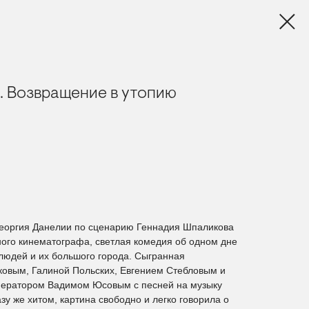
. Возвращение в утопию
Георгия Данелии по сценарию Геннадия Шпаликова
ного кинематографа, светлая комедия об одном дне
людей и их большого города. Сыгранная
овым, Галиной Польских, Евгением Стебловым и
ператором Вадимом Юсовым с песней на музыку
зу же хитом, картина свободно и легко говорила о