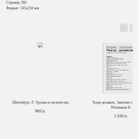
Страниц: 592
Формат: 145х210 мм
Шитенбург Л. Труппа ее величества
Театр целиком. Заметки о реж
Юхананов Б.
885
р.
1 530
р.