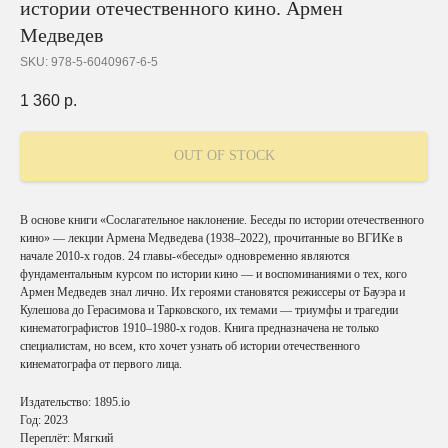
истории отечественного кино. Армен
Медведев
SKU:
978-5-6040967-6-5
1 360
р.
OUT OF STOCK
В основе книги «Сослагательное наклонение. Беседы по истории отечественного
кино» — лекции Армена Медведева (1938–2022), прочитанные во ВГИКе в
начале 2010-х годов. 24 главы-«беседы» одновременно являются
фундаментальным курсом по истории кино — и воспоминаниями о тех, кого
Армен Медведев знал лично. Их героями становятся режиссеры от Бауэра и
Кулешова до Герасимова и Тарковского, их темами — триумфы и трагедии
кинематографистов 1910–1980-х годов. Книга предназначена не только
специалистам, но всем, кто хочет узнать об истории отечественного
кинематографа от первого лица.
Издательство: 1895.io
Год: 2023
Переплёт: Мягкий