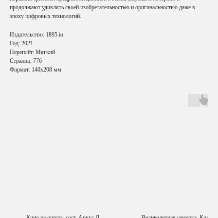
продолжают удивлять своей изобретательностью и оригинальностью даже в
эпоху цифровых технологий.
Издательство: 1895.io
Год: 2021
Переплёт: Мягкий
Страниц: 776
Формат: 140x208 мм
Кино на ощупь. сост. Аркус Л.
Великолепная семерка. Киноо