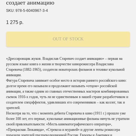
создает анимацию
SKU:
978-5-6040967-3-4
1 275
р.
OUT OF STOCK
«Дрессировщик жуков. Владислав Старевич создает анимацию» – первая на
русском языке книга о жизни и творчестве кинорежиссера Владислава
Старевича (1882-1965), создателя новаторских фильмов в технике кукольной
анимации.
Фигура Старевича занимает особое место в истории раннего российского кино:
долгое время его называли и продолжают называть «отцом» российской
анимации, а также одним из главных отечественных мастеров комбинированных
съемок 1910-х годов, чуть ли не единственным в нашей стране разработчиком и
создателем спецэффектов, удивлявших его современников – как коллег, так и
зрителей.
Несмотря на то, что с момента дебюта Старевича в кино (1911 г.) прошло уже
более 100 лет, его первые, кукольные анимационные фильмы ничуть не утратили
своей привлекательности: «Месть кинематографического оператора»,
«Прекрасная Люканида», «Стрекоза и муравей» и другие ленты режиссера
поразили зрителей предреволюционной России, Европы и Америки и