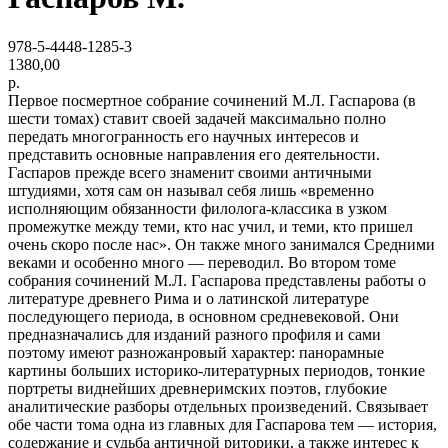
978-5-4448-1285-3
1380,00
р.
Первое посмертное собрание сочинений М.Л. Гаспарова (в
шести томах) ставит своей задачей максимально полно
передать многогранность его научных интересов и
представить основные направления его деятельности.
Гаспаров прежде всего знаменит своими античными
штудиями, хотя сам он называл себя лишь «временно
исполняющим обязанности филолога-классика в узком
промежутке между теми, кто нас учил, и теми, кто пришел
очень скоро после нас». Он также много занимался Средними
веками и особенно много — переводил. Во втором томе
собрания сочинений М.Л. Гаспарова представлены работы о
литературе древнего Рима и о латинской литературе
последующего периода, в основном средневековой. Они
предназначались для изданий разного профиля и сами
поэтому имеют разножанровый характер: панорамные
картины больших историко-литературных периодов, тонкие
портреты виднейших древнеримских поэтов, глубокие
аналитические разборы отдельных произведений. Связывает
обе части тома одна из главных для Гаспарова тем — история,
содержание и судьба античной риторики, а также интерес к