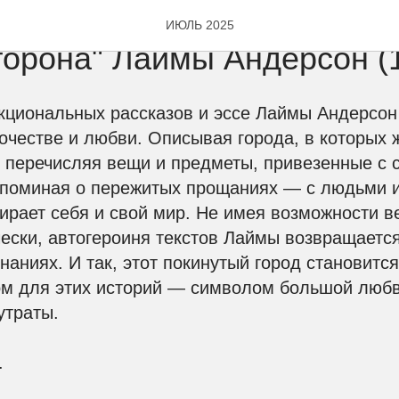
Клуб "Набережная реки Ф
ИЮЛЬ 2025
торона" Лаймы Андерсон (
циональных рассказов и эссе Лаймы Андерсон 
очестве и любви. Описывая города, в которых 
 перечисляя вещи и предметы, привезенные с 
споминая о пережитых прощаниях — с людьми 
ирает себя и свой мир. Не имея возможности в
ески, автогероиня текстов Лаймы возвращается
наниях. И так, этот покинутый город становитс
ом для этих историй — символом большой любв
утраты.
.