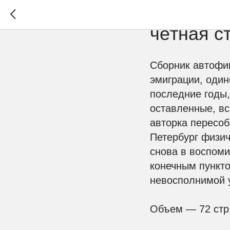
Книжный 
чётная с
Сборник автофик
эмиграции, один
последние годы,
оставленные, в
авторка пересоб
Петербург физич
снова в воспоми
конечным пункт
невосполнимой 
Объем — 72 стр