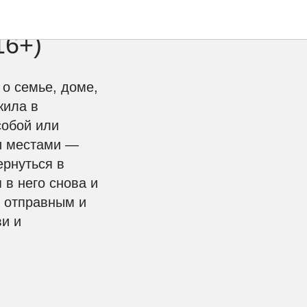
онтанки,
16+)
о семье, доме,
жила в
собой или
и местами —
ернуться в
 в него снова и
я отправным и
и и