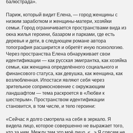
балюстрада».
Париж, который видит Елена, — город женщины с
низким заработком и женщины-матери, хозяйки
семьи. Город ограничивается пространствами вида из
окна жилья героини, базаром и парками, где есть
деревья и дети, в следующем романе автора
топография расширится и обретёт иную психологию.
Через пространства Елена обнаруживает свои
идентификации — как русская эмигрантка, как хозяйка
семьи, как женщина определённого социального и
финансового статуса, как девушка, как женщина, как
возлюбленная. Ипостаси являют себя через
зрительное соприкосновение с окружающим
ландшафтом — тема раскроется в «Любви к
шестерым». Пространством идентификации
становится, в том числе, и тело героини:
«Сейчас я долго смотрела на себя в зеркало. Я
видела лицо, которое совершенно не выражает того,
что за ним. Между тем это моё лицо. <...> Я совсем не