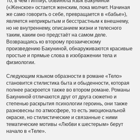
То, в чём Гиппиус обвиняла язык Бакуниной
(«Женское» остается женским, пока молчит. Начиная
же само говорить о себе, превращается в «бабье»),
является неприкрытым и бесстрастным к внешнему,
но не внутреннему, описанием жизни и телесного
таким, каким оно предстаёт на самом деле.
Возвращаясь ко второму прозаическому
произведению Бакуниной, обнаруживаются красивые
простые и прямые слова в изображении тела и
физиологии.
Следующим языком образности в романе «Тело»
становится стилистика быта и обыденности, которая
полнее раскроется также во втором романе. Романы
Бакуниной отличаются друг от друга сюжетно и
степенью раскрытия психологии героинь, они также
разновесны по атмосфере, то есть эмоциональной
окраске, но стилистические и связанные с ними
тематические мотивы «Любви к шестерым» берут
начало в «Теле».