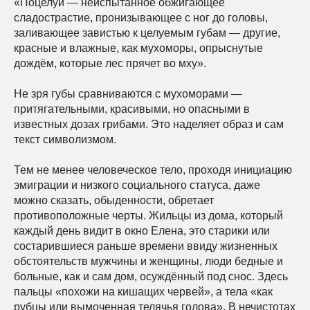
«Поцелуй — неиспытанное обжигающее
сладострастие, пронизывающее с ног до головы,
заливающее завистью к целуемым губам — другие,
красные и влажные, как мухоморы, опрыснутые
дождём, которые лес прячет во мху».
Не зря губы сравниваются с мухоморами —
притягательными, красивыми, но опасными в
известных дозах грибами. Это наделяет образ и сам
текст символизмом.
Тем не менее человеческое тело, проходя инициацию
эмиграции и низкого социального статуса, даже
можно сказать, обыденности, обретает
противоположные черты. Жильцы из дома, который
каждый день видит в окно Елена, это старики или
состарившиеся раньше времени ввиду жизненных
обстоятельств мужчины и женщины, люди бедные и
больные, как и сам дом, осуждённый под снос. Здесь
пальцы «похожи на кишащих червей», а тела «как
рубцы или вымоченная телячья голова». В нечистотах