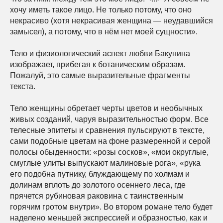
хочу иметь такое лицо. Не только потому, что оно
некрасиво (хотя некрасивая женщина — неудавшийся
замысел), а потому, что в нём нет моей сущности».
Тело и физиологический аспект любви Бакунина
изображает, прибегая к ботаническим образам.
Пожалуй, это самые выразительные фрагменты
текста.
Тело женщины обретает черты цветов и необычных
живых созданий, чаруя выразительностью форм. Все
телесные эпитеты и сравнения пульсируют в тексте,
сами подобные цветам на фоне размеренной и серой
полосы обыденности: «розы сосков», «мои округлые,
смуглые улиты выпускают малиновые рога», «рука
его подобна путнику, блуждающему по холмам и
долинам вплоть до золотого осеннего леса, где
прячется рубиновая раковина с таинственным
горячим гротом внутри». Во втором романе тело будет
наделено меньшей экспрессией и образностью, как и