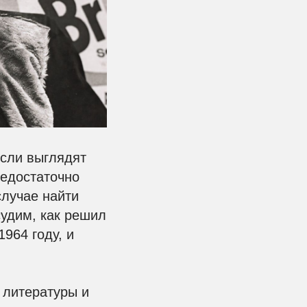
если выглядят
недостаточно
случае найти
судим, как решил
964 году, и
 литературы и