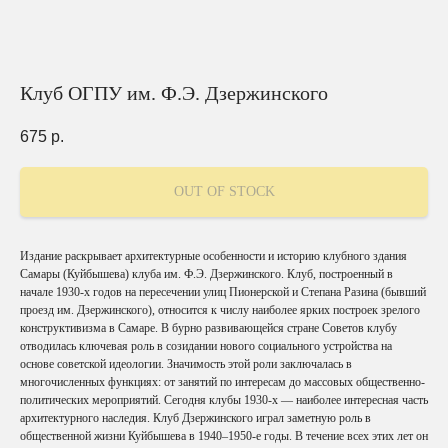
Клуб ОГПУ им. Ф.Э. Дзержинского
675
р.
OUT OF STOCK
Издание раскрывает архитектурные особенности и историю клубного здания
Самары (Куйбышева) клуба им. Ф.Э. Дзержинского. Клуб, построенный в
начале 1930-х годов на пересечении улиц Пионерской и Степана Разина (бывший
проезд им. Дзержинского), относится к числу наиболее ярких построек зрелого
конструктивизма в Самаре. В бурно развивающейся стране Советов клубу
отводилась ключевая роль в созидании нового социального устройства на
основе советской идеологии. Значимость этой роли заключалась в
многочисленных функциях: от занятий по интересам до массовых общественно-
политических мероприятий. Сегодня клубы 1930-х — наиболее интересная часть
архитектурного наследия. Клуб Дзержинского играл заметную роль в
общественной жизни Куйбышева в 1940–1950-е годы. В течение всех этих лет он