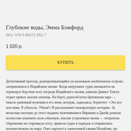
Глубокие воды, Эмма Бэмфорд
SKU:
978-5-86471-952-7
1 020
р.
КУПИТЬ
Детективный триллер, разворачивающийся на маленьком необитаемом острове,
затерявшемся в Индийском океане. Когда патрульное судно натыкается на
терпящую бедствие яхту посреди Индийского океана, капитан Даниал Тенгку
отдает приказ оказать помощь. На борту дорогой яхты британская пара —
тяжело раненный мужчина и его жена, которая, задыхаясь, бормочет: «Это все
моя вина. Я убила их. Убила!» И рассказывает шокирующую историю. За
несколько месяцев до этого недавно поженившиеся Виржини и Джейк решили
полностью изменить свою обычную, вполне устроенную жизнь — потратили
сбережения на старенькую яхту, привели судно в порядок и отправились
путешествовать по миру. Они стартуют в оживленной гавани Малайзии, где