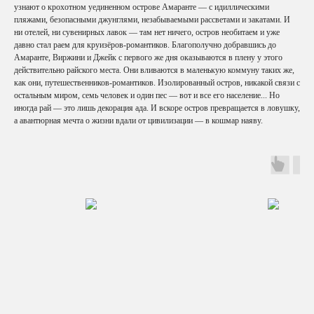
узнают о крохотном уединенном острове Амаранте — с идиллическими
пляжами, безопасными джунглями, незабываемыми рассветами и закатами. И
ни отелей, ни сувенирных лавок — там нет ничего, остров необитаем и уже
давно стал раем для круизёров-романтиков. Благополучно добравшись до
Амаранте, Виржини и Джейк с первого же дня оказываются в плену у этого
действительно райского места. Они вливаются в маленькую коммуну таких же,
как они, путешественников-романтиков. Изолированный остров, никакой связи с
остальным миром, семь человек и один пес — вот и все его население... Но
иногда рай — это лишь декорация ада. И вскоре остров превращается в ловушку,
а авантюрная мечта о жизни вдали от цивилизации — в кошмар наяву.