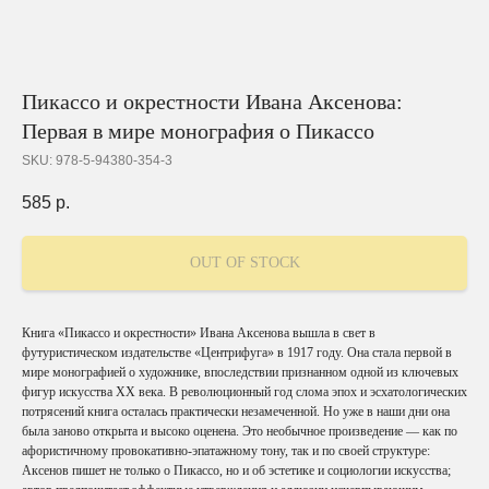
Пикассо и окрестности Ивана Аксенова:
Первая в мире монография о Пикассо
SKU:
978-5-94380-354-3
585
р.
OUT OF STOCK
Книга «Пикассо и окрестности» Ивана Аксенова вышла в свет в
футуристическом издательстве «Центрифуга» в 1917 году. Она стала первой в
мире монографией о художнике, впоследствии признанном одной из ключевых
фигур искусства XX века. В революционный год слома эпох и эсхатологических
потрясений книга осталась практически незамеченной. Но уже в наши дни она
была заново открыта и высоко оценена. Это необычное произведение — как по
афористичному провокативно-эпатажному тону, так и по своей структуре:
Аксенов пишет не только о Пикассо, но и об эстетике и социологии искусства;