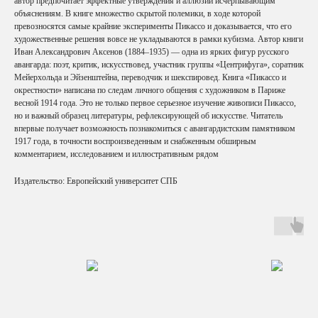
автор предпочитает эффектные утверждения и аллюзии исчерпывающим
объяснениям. В книге множество скрытой полемики, в ходе которой
превозносятся самые крайние эксперименты Пикассо и доказывается, что его
художественные решения вовсе не укладываются в рамки кубизма. Автор книги
Иван Александрович Аксенов (1884–1935) — одна из ярких фигур русского
авангарда: поэт, критик, искусствовед, участник группы «Центрифуга», соратник
Мейерхольда и Эйзенштейна, переводчик и шекспировед. Книга «Пикассо и
окрестности» написана по следам личного общения с художником в Париже
весной 1914 года. Это не только первое серьезное изучение живописи Пикассо,
но и важный образец литературы, рефлексирующей об искусстве. Читатель
впервые получает возможность познакомиться с авангардистским памятником
1917 года, в точности воспроизведенным и снабженным обширным
комментарием, исследованием и иллюстративным рядом
Издательство: Европейский университет СПБ