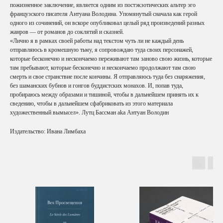
пожизненное заключение, является одним из постэкзотических альтер эго
французского писателя Антуана Володина. Упомянутый сначала как герой
одного из сочинений, он вскоре опубликовал целый ряд произведений разных
жанров — от романов до соклятий и сказней.
«Лично я в рамках своей работы над текстом чуть ли не каждый день
отправляюсь в кромешную тьму, я сопровождаю туда своих персонажей,
которые бесконечно и нескончаемо переживают там заново свою жизнь, которые
там пребывают, которые бесконечно и нескончаемо продолжают там свою
смерть и свое странствие после кончины. Я отправляюсь туда без снаряжения,
без шаманских бубнов и гонгов буддистских монахов. И, попав туда,
пробираюсь между образами и тишиной, чтобы в дальнейшем принять их к
сведению, чтобы в дальнейшем сфабриковать из этого материала
художественный вымысел». Лутц Бассман aka Антуан Володин
Издательство: Ивана Лимбаха