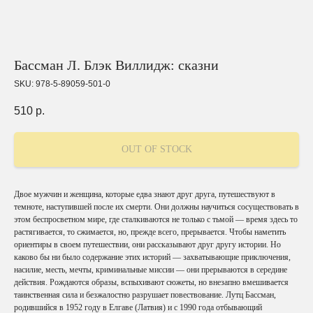
Бассман Л. Блэк Виллидж: сказни
SKU:
978-5-89059-501-0
510
р.
OUT OF STOCK
Двое мужчин и женщина, которые едва знают друг друга, путешествуют в
темноте, наступившей после их смерти. Они должны научиться сосуществовать в
этом беспросветном мире, где сталкиваются не только с тьмой — время здесь то
растягивается, то сжимается, но, прежде всего, прерывается. Чтобы наметить
ориентиры в своем путешествии, они рассказывают друг другу истории. Но
каково бы ни было содержание этих историй — захватывающие приключения,
насилие, месть, мечты, криминальные миссии — они прерываются в середине
действия. Рождаются образы, вспыхивают сюжеты, но внезапно вмешивается
таинственная сила и безжалостно разрушает повествование. Лутц Бассман,
родившийся в 1952 году в Елгаве (Латвия) и с 1990 года отбывающий