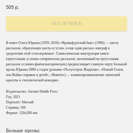
505
р.
OUT OF STOCK
В книге Олега Юрьева (1959–2018) «Франкфуртский бык» (1996) — шесть
рассказов, образующих шесть ее углов, и еще один рассказ-эпиграф в
средоточии этой «гексаграммы». Символическая конструкция книги
(треугольник условно-сатирических рассказов, наложенный на треугольник
рассказов условно-фантасмагорических) предвосхищает главную черту большой
прозы Юрьева 2000-х годов (романы «Полуостров Жидятин», «Новый Голем,
или Война стариков и детей», «Винета») — взаимопроникновение эпической
красоты и «человеческой комедии».
Издательство: Jaromir Hladik Press
Год: 2021
Переплёт: Мягкий
Страниц: 184
Формат: 120х200 мм
Больше прозы: