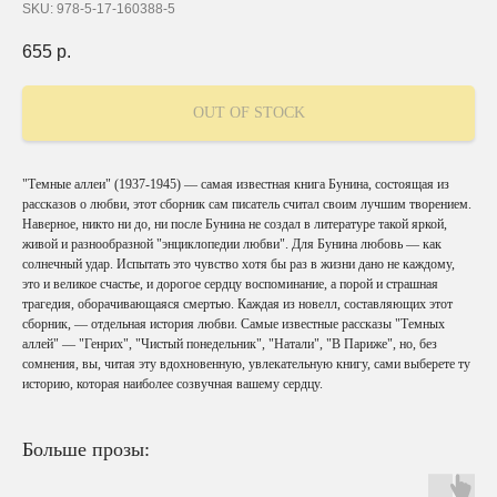
SKU:
978-5-17-160388-5
655
р.
OUT OF STOCK
"Темные аллеи" (1937-1945) — самая известная книга Бунина, состоящая из
рассказов о любви, этот сборник сам писатель считал своим лучшим творением.
Наверное, никто ни до, ни после Бунина не создал в литературе такой яркой,
живой и разнообразной "энциклопедии любви". Для Бунина любовь — как
солнечный удар. Испытать это чувство хотя бы раз в жизни дано не каждому,
это и великое счастье, и дорогое сердцу воспоминание, а порой и страшная
трагедия, оборачивающаяся смертью. Каждая из новелл, составляющих этот
сборник, — отдельная история любви. Самые известные рассказы "Темных
аллей" — "Генрих", "Чистый понедельник", "Натали", "В Париже", но, без
сомнения, вы, читая эту вдохновенную, увлекательную книгу, сами выберете ту
историю, которая наиболее созвучная вашему сердцу.
Больше прозы: