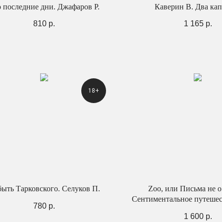
 последние дни. Джафаров Р.
Каверин В. Два ка
810
р.
1 165
р.
18+
ыть Тарковского. Селуков П.
Zoo, или Письма не о
Сентиментальное путешес
780
р.
были. Письма внуку. Шк
1 600
р.