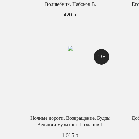
Волшебник. Набоков В.
Его
420
р.
18+
Ночные дороги. Возвращение. Будды
Доб
Великий музыкант. Газданов Г.
1 015
р.