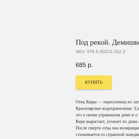
Под рекой. Демишк
SKU:
978-5-00223-152-2
685
р.
КУПИТЬ
Отец Киры — переселенец из зат
Красноярское водохранилище. Ед
это о своем утраченном доме и о
Кира вырастает, уезжает из дома 
После смерти отца она возвращае
сталкивается со страшной находко