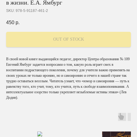
в жизни. Е.А. Ямбург
SKU:
978-5-91187-461-2
450
р.
OUT OF STOCK
В своей новой книге выдающийся педагог, директор Центра образования № 109
Евгений Ямбург задается вопросами о том, какую роль играет смех в
воспитании подрастающего поколения, почему для учителя важно применять на
своих уроках не только иронию, но и самоиронию и отчего в нашей стране так
трудно оставаться веселым. Читатель узнает, что «юмор и самоирония — путь к
равенству того, кто учит, тому, кто учится, путь к свободе взаимопонимания. А
интеллектуальное озорство только укрепляет незыблемые истины этики» (Лев
Додин).