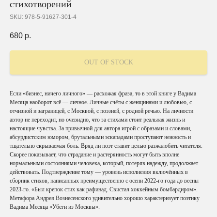
стихотворений
SKU:
978-5-91627-301-4
680
р.
OUT OF STOCK
Если «бизнес, ничего личного» — расхожая фраза, то в этой книге у Вадима
Месяца наоборот всё — личное. Личные счёты с женщинами и любовью, с
отчизной и заграницей, с Москвой, с поэзией, с родной речью. На личности
автор не переходит, но очевидно, что за стихами стоит реальная жизнь и
настоящие чувства. За привычной для автора игрой с образами и словами,
абсурдистским юмором, брутальными эскападами проступают нежность и
тщательно скрываемая боль. Вряд ли поэт ставит целью разжалобить читателя.
Скорее показывает, что страдание и растерянность могут быть вполне
нормальными состояниями человека, который, потеряв надежду, продолжает
действовать. Подтверждение тому — уровень исполнения включённых в
сборник стихов, написанных преимущественно с осени 2022-го года до весны
2023-го. «Был крепок стих как рафинад. Свистал хоккейным бомбардиром».
Метафора Андрея Вознесенского удивительно хорошо характеризует поэтику
Вадима Месяца «Убеги из Москвы».