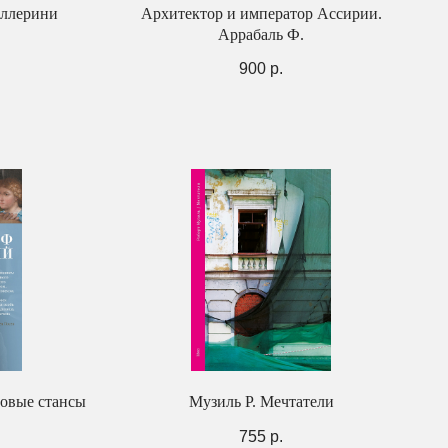
аллерини
Архитектор и император Ассирии.
Аррабаль Ф.
900
р.
Новые стансы
Музиль Р. Мечтатели
755
р.