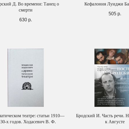
рский Д. Во времени: Танец о
Кефалония Луиджи Б
смерти
505
р.
630
р.
атическом театре: статьи 1910—
Бродский И. Часть речи. 
30-х годов. Ходасевич В. Ф.
к Августе