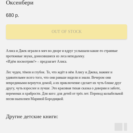
Оксенбери
680
р.
OUT OF STOCK
Алиса и Джек играли в мяч во дворе и вдруг услышали какие-то странные
протяжные звуки, доносившиеся из леса неподалеку.
«Идём посмотрим!» – предлагает Алиса.
Лес чуден, тёмен и глубок. То, что ждёт в нём Алису и Джека, важнее и
удивительнее всего того, что они раньше видели и знали. Вечером они
невредимыми вернутся домой, а их приключение сделает их чуть ближе друг
другу, чуть взрослее и лучше. Это красивая тихая сказка о доверии и заботе,
переменах и храбрости. Для кого: для детей от трёх лет. Перевод колыбельной
песни выполнен Мариной Бородицкой.
Другие детские книги: