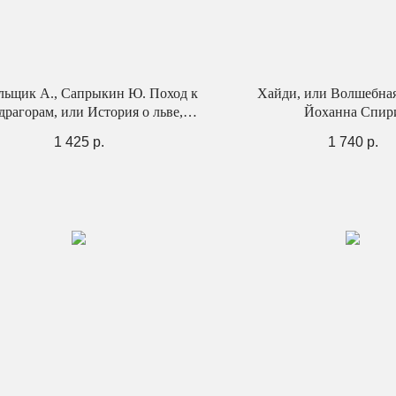
льщик А., Сапрыкин Ю. Поход к
Хайди, или Волшебная
драгорам, или История о льве,
Йоханна Спир
е, жирафе и еже, который хотел
1 425
р.
1 740
р.
стать совой