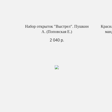
Набор открыток "Выстрел". Пушкин
Краси
А. (Поповская Е.)
ман
слон
2 040
р.