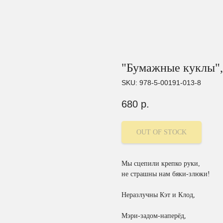
"Бумажные куклы", 
SKU:
978-5-00191-013-8
680
р.
OUT OF STOCK
Мы сцепили крепко руки,
не страшны нам бяки-злюки!
Неразлучны Кэт и Клод,
Мэри-задом-наперёд,