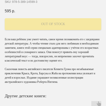
SKU:
978-5-389-14599-3
595
р.
OUT OF STOCK
Если ваш ребёнок уже умеет читать, самое время познакомить его с шедеврами
детской литературы. А чтобы чтение стало для него любимым и необходимым
занятием, книги этой серии специально адаптированы с учётом его возрастных
особенностей и словарного запаса. Они помогут привить ему хороший
литературный вкус — тогда, повзрослев, он непременно захочет прочитать
классический текст и по достоинству оценит его.
Сказочная повесть английского писателя Кеннета Грэма про незабываемые
приключения Крыса, Крота, Барсука и Жаба на протяжении века увлекает и
детей и взрослых. Издание украшают великолепные иллюстрации
австралийского художника Роберта Ингпена.
Другие детские книги: