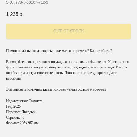
SKU:
978-5-00167-712-3
1 235
р.
OUT OF STOCK
Помнишь ли ты, когда впервые задумался о времени? Как это было?
Время, безусловно, сложная штука для понимания и объяснения. У него много
форм и названий: секунды, минуты, часы, дни, недели, месяцы и годы. Иногда
оно бежит, а иногда тянется вечность. Понять его не всегда просто, даже
взрослым.
Эта тонкая и поэтичная книга поможет узнать больше о времени.
Издательство: Самокат
Год: 2025
Переплёт: Твёрдый
Страниц: 48
Формат: 205х267 мм