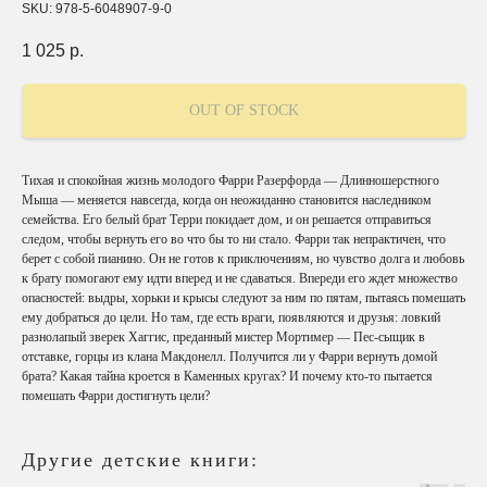
SKU:
978-5-6048907-9-0
1 025
р.
OUT OF STOCK
Тихая и спокойная жизнь молодого Фарри Разерфорда — Длинношерстного
Мыша — меняется навсегда, когда он неожиданно становится наследником
семейства. Его белый брат Терри покидает дом, и он решается отправиться
следом, чтобы вернуть его во что бы то ни стало. Фарри так непрактичен, что
берет с собой пианино. Он не готов к приключениям, но чувство долга и любовь
к брату помогают ему идти вперед и не сдаваться. Впереди его ждет множество
опасностей: выдры, хорьки и крысы следуют за ним по пятам, пытаясь помешать
ему добраться до цели. Но там, где есть враги, появляются и друзья: ловкий
разнолапый зверек Хаггис, преданный мистер Мортимер — Пес-сыщик в
отставке, горцы из клана Макдонелл. Получится ли у Фарри вернуть домой
брата? Какая тайна кроется в Каменных кругах? И почему кто-то пытается
помешать Фарри достигнуть цели?
Другие детские книги: