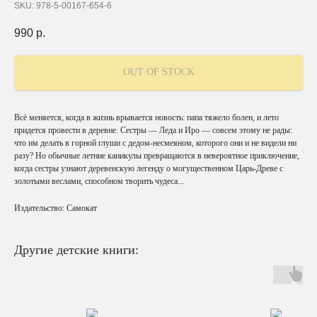
SKU:
978-5-00167-654-6
990
р.
OUT OF STOCK
Всё меняется, когда в жизнь врывается новость: папа тяжело болен, и лето
придется провести в деревне. Сестры — Леда и Иро — совсем этому не рады:
что им делать в горной глуши с дедом-несмеяном, которого они и не видели ни
разу? Но обычные летние каникулы превращаются в невероятное приключение,
когда сестры узнают деревенскую легенду о могущественном Царь-Древе с
золотыми веслами, способном творить чудеса...
Издательство: Самокат
Другие детские книги: