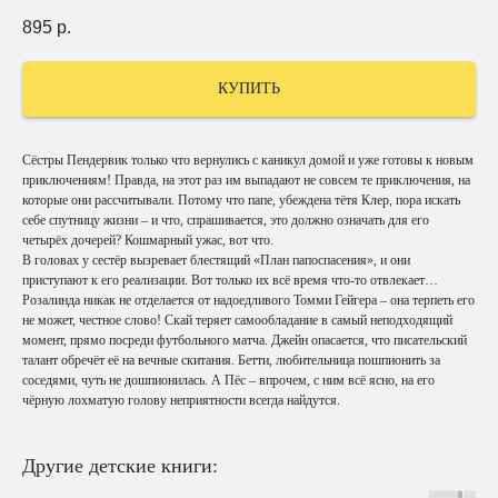
895
р.
КУПИТЬ
Сёстры Пендервик только что вернулись с каникул домой и уже готовы к новым
приключениям! Правда, на этот раз им выпадают не совсем те приключения, на
которые они рассчитывали. Потому что папе, убеждена тётя Клер, пора искать
себе спутницу жизни – и что, спрашивается, это должно означать для его
четырёх дочерей? Кошмарный ужас, вот что.
В головах у сестёр вызревает блестящий «План папоспасения», и они
приступают к его реализации. Вот только их всё время что-то отвлекает…
Розалинда никак не отделается от надоедливого Томми Гейгера – она терпеть его
не может, честное слово! Скай теряет самообладание в самый неподходящий
момент, прямо посреди футбольного матча. Джейн опасается, что писательский
талант обречёт её на вечные скитания. Бетти, любительница пошпионить за
соседями, чуть не дошпионилась. А Пёс – впрочем, с ним всё ясно, на его
чёрную лохматую голову неприятности всегда найдутся.
Другие детские книги: