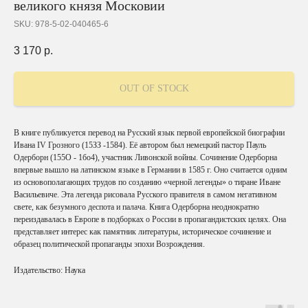
великого князя Московии
SKU:
978-5-02-040465-6
3 170
р.
OUT OF STOCK
В книге публикуется перевод на Русский язык первой европейской биографии
Ивана IV Грозного (15ЗЗ -1584). Её автором был немецкий пастор Пауль
Одерборн (155О - 1бо4), участник Ливонской войны. Сочинение Одерборна
впервые вышло на латинском языке в Германии в 1585 г. Оно считается одним
из основополагающих трудов по созданию «черной легенды» о тиране Иване
Васильевиче. Эта легенда рисовала Русского правителя в самом негативном
свете, как безумного деспота и палача. Книга Одерборна неоднократно
переиздавалась в Европе в подборках о России в пропагандистских целях. Она
представляет интерес как памятник литературы, историческое сочинение и
образец политической пропаганды эпохи Возрождения.
Издательство: Наука