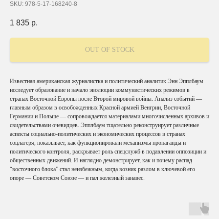
SKU:
978-5-17-168240-8
1 835
р.
OUT OF STOCK
Известная американская журналистка и политический аналитик Энн Эпплбаум
исследует образование и начало эволюции коммунистических режимов в
странах Восточной Европы после Второй мировой войны. Анализ событий —
главным образом в освобожденных Красной армией Венгрии, Восточной
Германии и Польше — сопровождается материалами многочисленных архивов и
свидетельствами очевидцев. Эпплбаум тщательно реконструирует различные
аспекты социально-политических и экономических процессов в странах
соцлагеря, показывает, как функционировали механизмы пропаганды и
политического контроля, раскрывает роль спецслужб в подавлении оппозиции и
общественных движений. И наглядно демонстрирует, как и почему распад
“восточного блока” стал неизбежным, когда возник разлом в ключевой его
опоре — Советском Союзе — и пал железный занавес.