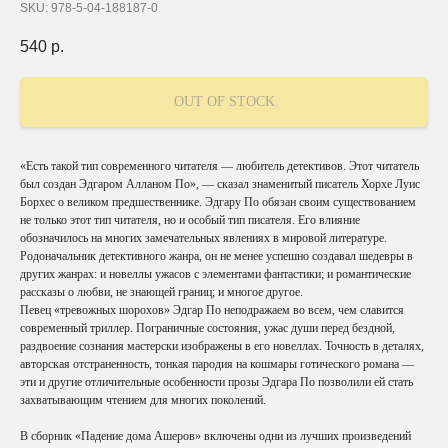
SKU:
978-5-04-188187-0
540
р.
OUT OF STOCK
«Есть такой тип современного читателя — любитель детективов. Этот читатель
был создан Эдгаром Алланом По», — сказал знаменитый писатель Хорхе Луис
Борхес о великом предшественнике. Эдгару По обязан своим существованием
не только этот тип читателя, но и особый тип писателя. Его влияние
обозначилось на многих замечательных явлениях в мировой литературе.
Родоначальник детективного жанра, он не менее успешно создавал шедевры в
других жанрах: и новеллы ужасов с элементами фантастики; и романтические
рассказы о любви, не знающей границ; и многое другое.
Певец «тревожных шорохов» Эдгар По неподражаем во всем, чем славится
современный триллер. Пограничные состояния, ужас души перед бездной,
раздвоение сознания мастерски изображены в его новеллах. Точность в деталях,
авторская отстраненность, тонкая пародия на кошмары готического романа —
эти и другие отличительные особенности прозы Эдгара По позволили ей стать
захватывающим чтением для многих поколений.
В сборник «Падение дома Ашеров» включены одни из лучших произведений