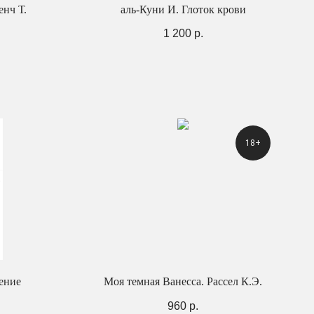
нч Т.
аль-Куни И. Глоток крови
1 200
р.
18+
ение
Моя темная Ванесса. Рассел К.Э.
960
р.