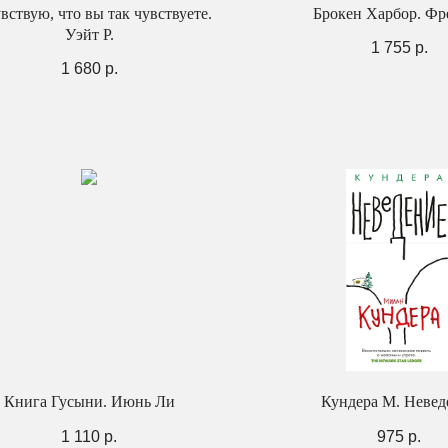
вствую, что вы так чувствуете.
Брокен Харбор. Фре
Уэйт Р.
1 755
р.
1 680
р.
Книга Гусыни. Июнь Ли
Кундера М. Невед
1 110
р.
975
р.