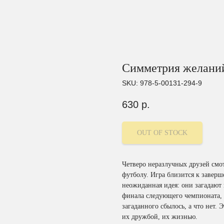
Симметрия желаний
SKU:
978-5-00131-294-9
630
р.
OUT OF STOCK
Четверо неразлучных друзей смо
футболу. Игра близится к заверш
неожиданная идея: они загадают 
финала следующего чемпионата, о
загаданного сбылось, а что нет. 
их дружбой, их жизнью.