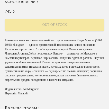
SKU:
978-5-91103-785-7
745
р.
OUT OF STOCK
Роман американского писателя ямайского происхождения Клода Маккея (1890–
1948) «Банджо» — одно из произведений, положивших начало движению
Гарлемского ренессанса. Автобиографически герой Маккея — музыкант
Линкольн Агриппа Дейли по прозвищу Банджо — слоняется по Марселю в
компании сутенеров, бедняков, чернокожих, живущих вдали от родины, ищущих
удовольствий и приключений. Роман пестрит многонациональными и
запоминающимися типажами людей, которых автор встречал во время своих
путешествий по миру. Эта книга — одновременно пылкий манифест, порицание
расовых предрассудков, но также и живое, яркое описание быта колоритных
марсельских бродяг, попадающих в комичные ситуации.
Издательство: Ad Marginem
Переплёт: Мягкий
Больше прозы: