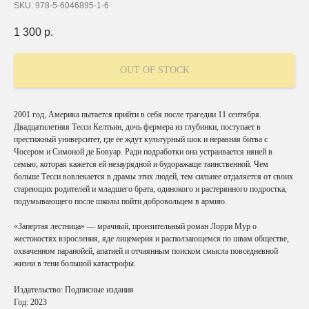
SKU:
978-5-6046895-1-6
1 300
р.
OUT OF STOCK
2001 год, Америка пытается прийти в себя после трагедии 11 сентября.
Двадцатилетняя Тесси Келтьин, дочь фермера из глубинки, поступает в
престижный университет, где ее ждут культурный шок и неравная битва с
Чосером и Симоной де Бовуар. Ради подработки она устраивается няней в
семью, которая кажется ей незаурядной и будоражаще таинственной. Чем
больше Тесси вовлекается в драмы этих людей, тем сильнее отдаляется от своих
стареющих родителей и младшего брата, одинокого и растерянного подростка,
подумывающего после школы пойти добровольцем в армию.
«Запертая лестница» — мрачный, пронзительный роман Лорри Мур о
жестокостях взросления, яде лицемерия и расползающемся по швам обществе,
охваченном паранойей, апатией и отчаянным поиском смысла повседневной
жизни в тени большой катастрофы.
Издательство: Подписные издания
Год: 2023