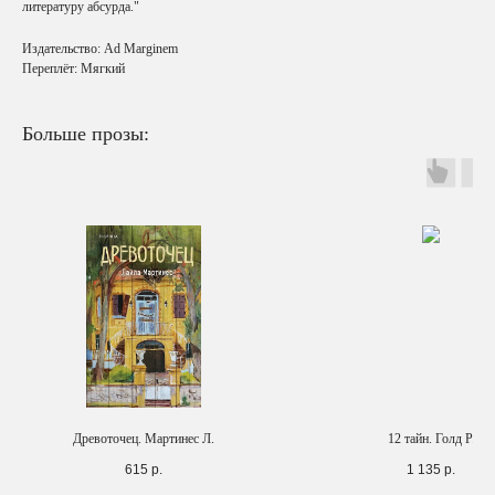
литературу абсурда."
Издательство: Ad Marginem
Переплёт: Мягкий
Больше прозы:
Древоточец. Мартинес Л.
12 тайн. Голд Р.
615
р.
1 135
р.