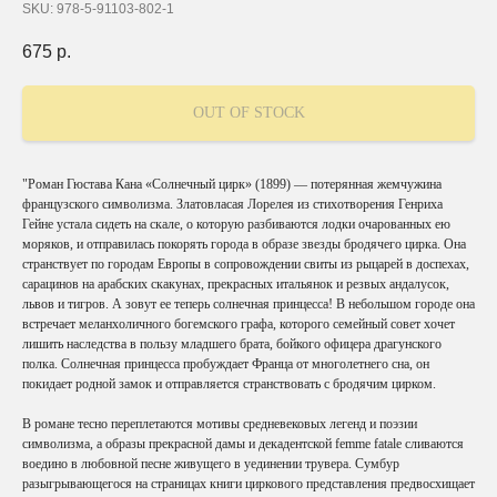
SKU:
978-5-91103-802-1
675
р.
OUT OF STOCK
"Роман Гюстава Кана «Солнечный цирк» (1899) — потерянная жемчужина
французского символизма. Златовласая Лорелея из стихотворения Генриха
Гейне устала сидеть на скале, о которую разбиваются лодки очарованных ею
моряков, и отправилась покорять города в образе звезды бродячего цирка. Она
странствует по городам Европы в сопровождении свиты из рыцарей в доспехах,
сарацинов на арабских скакунах, прекрасных итальянок и резвых андалусок,
львов и тигров. А зовут ее теперь солнечная принцесса! В небольшом городе она
встречает меланхоличного богемского графа, которого семейный совет хочет
лишить наследства в пользу младшего брата, бойкого офицера драгунского
полка. Солнечная принцесса пробуждает Франца от многолетнего сна, он
покидает родной замок и отправляется странствовать с бродячим цирком.
В романе тесно переплетаются мотивы средневековых легенд и поэзии
символизма, а образы прекрасной дамы и декадентской femme fatale сливаются
воедино в любовной песне живущего в уединении трувера. Сумбур
разыгрывающегося на страницах книги циркового представления предвосхищает