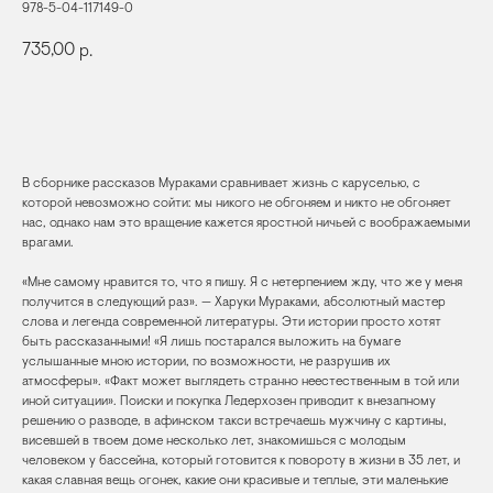
978-5-04-117149-0
735,00
р.
КУПИТЬ
В сборнике рассказов Мураками сравнивает жизнь с каруселью, с
которой невозможно сойти: мы никого не обгоняем и никто не обгоняет
нас, однако нам это вращение кажется яростной ничьей с воображаемыми
врагами.
«Мне самому нравится то, что я пишу. Я с нетерпением жду, что же у меня
получится в следующий раз». — Харуки Мураками, абсолютный мастер
слова и легенда современной литературы. Эти истории просто хотят
быть рассказанными! «Я лишь постарался выложить на бумаге
услышанные мною истории, по возможности, не разрушив их
атмосферы». «Факт может выглядеть странно неестественным в той или
иной ситуации». Поиски и покупка Ледерхозен приводит к внезапному
решению о разводе, в афинском такси встречаешь мужчину с картины,
висевшей в твоем доме несколько лет, знакомишься с молодым
человеком у бассейна, который готовится к повороту в жизни в 35 лет, и
какая славная вещь огонек, какие они красивые и теплые, эти маленькие