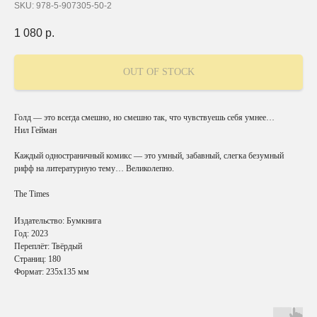
SKU:
978-5-907305-50-2
1 080
р.
OUT OF STOCK
Голд — это всегда смешно, но смешно так, что чувствуешь себя умнее…
Нил Гейман
Каждый одностраничный комикс — это умный, забавный, слегка безумный
рифф на литературную тему… Великолепно.
The Times
Издательство: Бумкнига
Год: 2023
Переплёт: Твёрдый
Страниц: 180
Формат: 235x135 мм