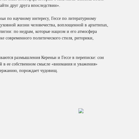
найти друг друга впоследствии».
еньи по научному интересу, Гессе по литературному
духовной жизни человечества, воплощенной в архетипах,
лигии: по недрам, которые нацизм и его атмосфера
ке современного политического стиля, риторики,
ваются размышления Кереньи и Гессе в переписке: сон
й в ее собственном смысле «внимания и уважения»
одержанию, порождает чудовищ.