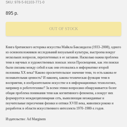
SKU:
978-5-91103-771-0
895
р.
OUT OF STOCK
Книга британского историка искусства Майкла Баксандалла (1933–2008), одного
из основоположников исследований визуальной культуры, выстроена вокруг
нескольких вопросов, переплетенных в ее заглавии. Насколько важна проблема
тени в научных и художественных поисках эпохи Просвещения, как эти поиски
были связаны между собой и как они отозвались в информатике второй
половины XX века? Каково просветительское значение тени, то есть какова ее
познавательная ценность? И наконец, какова техническая функция тени в
восприятии, в изобразительном искусстве и в информационных технологиях,
например в робототехнике? За всеми этими вопросами обнаруживается более
общая проблема понимания тени как когнитивного феномена, а вокруг них
формируется междисциплинарная сеть, выявляющая неожиданные и
поучительные пересечения физики и оптики XVIII века, живописи рококо и
разработок в области искусственного интеллекта 1970–1980-х годов.
Издательство: Ad Marginem