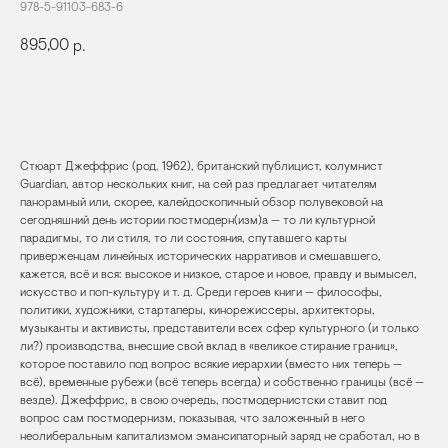
978-5-91103-683-6
895,00
р.
КУПИТЬ
Стюарт Джеффрис (род. 1962), британский публицист, колумнист
Guardian, автор нескольких книг, на сей раз предлагает читателям
панорамный или, скорее, калейдоскопичный обзор полувековой на
сегодняшний день истории постмодерн(изм)а — то ли культурной
парадигмы, то ли стиля, то ли состояния, спутавшего карты
приверженцам линейных исторических нарративов и смешавшего,
кажется, всё и вся: высокое и низкое, старое и новое, правду и вымысел,
искусство и поп-культуру и т. д. Среди героев книги — философы,
политики, художники, стартаперы, кинорежиссеры, архитекторы,
музыканты и активисты, представители всех сфер культурного (и только
ли?) производства, внесшие свой вклад в «великое стирание границ»,
которое поставило под вопрос всякие иерархии (вместо них теперь —
всё), временные рубежи (всё теперь всегда) и собственно границы (всё —
везде). Джеффрис, в свою очередь, постмодернистски ставит под
вопрос сам постмодернизм, показывая, что заложенный в него
неолиберальным капитализмом эмансипаторный заряд не сработал, но в