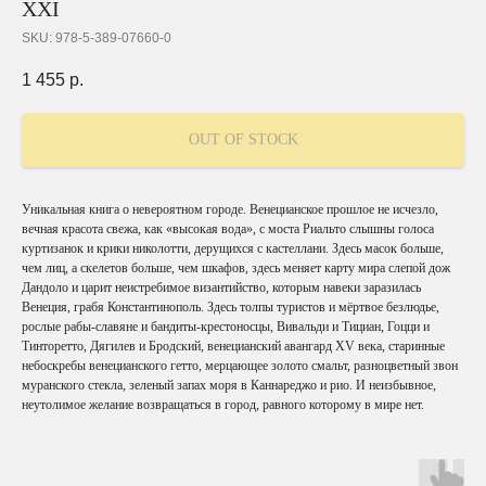
XXI
SKU:
978-5-389-07660-0
1 455
р.
OUT OF STOCK
Уникальная книга о невероятном городе. Венецианское прошлое не исчезло,
вечная красота свежа, как «высокая вода», с моста Риальто слышны голоса
куртизанок и крики николотти, дерущихся с кастеллани. Здесь масок больше,
чем лиц, а скелетов больше, чем шкафов, здесь меняет карту мира слепой дож
Дандоло и царит неистребимое византийство, которым навеки заразилась
Венеция, грабя Константинополь. Здесь толпы туристов и мёртвое безлюдье,
рослые рабы-славяне и бандиты-крестоносцы, Вивальди и Тициан, Гоцци и
Тинторетто, Дягилев и Бродский, венецианский авангард XV века, старинные
небоскребы венецианского гетто, мерцающее золото смальт, разноцветный звон
муранского стекла, зеленый запах моря в Каннареджо и рио. И неизбывное,
неутолимое желание возвращаться в город, равного которому в мире нет.