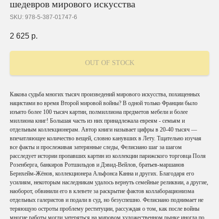
шедевров мирового искусства
SKU:
978-5-387-01747-6
2 625
р.
OUT OF STOCK
Какова судьба многих тысяч произведений мирового искусства, похищенных
нацистами во время Второй мировой войны? В одной только Франции было
изъято более 100 тысяч картин, полмиллиона предметов мебели и более
миллиона книг! Большая часть из них принадлежала евреям - семьям и
отдельным коллекционерам. Автор книги называет цифры в 20-40 тысяч —
впечатляющее количество вещей, словно канувших в Лету. Тщательно изучая
все факты и прослеживая затерянные следы, Фелисиано шаг за шагом
расследует истории пропавших картин из коллекции парижского торговца Поля
Розенберга, банкиров Ротшильдов и Дэвид-Вейлов, братьев-маршанов
Бернхейм-Жёнов, коллекционера Альфонса Канна и других. Благодаря его
усилиям, некоторым наследникам удалось вернуть семейные реликвии, а другие,
наоборот, обвинили его в клевете за раскрытие фактов коллаборационизма
отдельных галеристов и подали в суд, но безуспешно. Фелисиано поднимает не
теряющую остроты проблему реституции, рассуждая о том, как после войны
многие работы могли затеряться на мировом художественном рынке иногда по