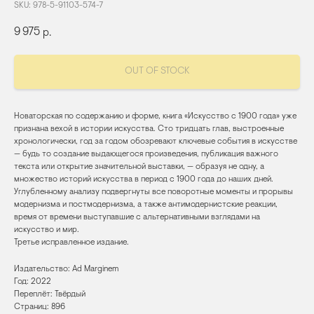
SKU:
978-5-91103-574-7
9 975
р.
OUT OF STOCK
Новаторская по содержанию и форме, книга «Искусство с 1900 года» уже
признана вехой в истории искусства. Сто тридцать глав, выстроенные
хронологически, год за годом обозревают ключевые события в искусстве
— будь то создание выдающегося произведения, публикация важного
текста или открытие значительной выставки, — образуя не одну, а
множество историй искусства в период с 1900 года до наших дней.
Углубленному анализу подвергнуты все поворотные моменты и прорывы
модернизма и постмодернизма, а также антимодернистские реакции,
время от времени выступавшие с альтернативными взглядами на
искусство и мир.
Третье исправленное издание.
Издательство: Ad Marginem
Год: 2022
Переплёт: Твёрдый
Страниц: 896