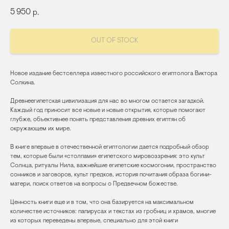
5 950
р.
OUT OF STOCK
Новое издание бестселлера известного российского египтолога Виктора
Солкина.
Древнеегипетская цивилизация для нас во многом остается загадкой.
Каждый год приносит все новые и новые открытия, которые помогают
глубже, объективнее понять представления древних египтян об
окружающем их мире.
В книге впервые в отечественной египтологии дается подробный обзор
тем, которые были «столпами» египетского мировоззрения: это культ
Солнца, ритуалы Нила, важнейшие египетские космогонии, пространство
сонников и заговоров, культ предков, история почитания образа богини-
матери, поиск ответов на вопросы о Предвечном божестве.
Ценность книги еще и в том, что она базируется на максимальном
количестве источников: папирусах и текстах из гробниц и храмов, многие
из которых переведены впервые, специально для этой книги