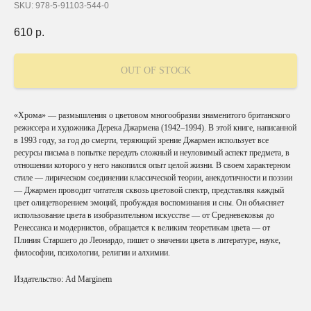
SKU:
978-5-91103-544-0
610
р.
OUT OF STOCK
«Хрома» — размышления о цветовом многообразии знаменитого британского
режиссера и художника Дерека Джармена (1942–1994). В этой книге, написанной
в 1993 году, за год до смерти, теряющий зрение Джармен использует все
ресурсы письма в попытке передать сложный и неуловимый аспект предмета, в
отношении которого у него накопился опыт целой жизни. В своем характерном
стиле — лирическом соединении классической теории, анекдотичности и поэзии
— Джармен проводит читателя сквозь цветовой спектр, представляя каждый
цвет олицетворением эмоций, пробуждая воспоминания и сны. Он объясняет
использование цвета в изобразительном искусстве — от Средневековья до
Ренессанса и модернистов, обращается к великим теоретикам цвета — от
Плиния Старшего до Леонардо, пишет о значении цвета в литературе, науке,
философии, психологии, религии и алхимии.
Издательство: Ad Marginem